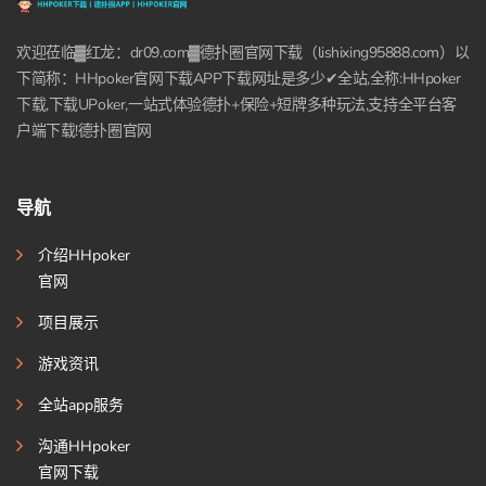
欢迎莅临▓红龙：dr09.com▓德扑圈官网下载（lishixing95888.com）以
下简称：HHpoker官网下载APP下载网址是多少✔全站,全称:HHpoker
下载,下载UPoker,一站式体验德扑+保险+短牌多种玩法,支持全平台客
户端下载!德扑圈官网
导航
介绍HHpoker
官网
项目展示
游戏资讯
全站app服务
沟通HHpoker
官网下载